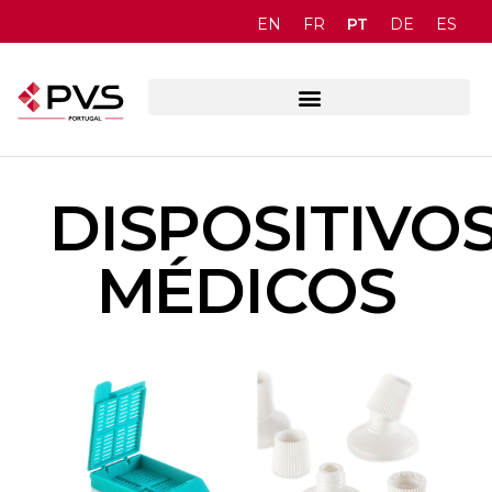
PT
EN
FR
DE
ES
DISPOSITIVO
MÉDICOS